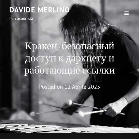
DAVIDE MERLINO
Percussionista
Кракен: безопасный
доступ к даркнету и
работающие ссылки
Posted on
12 Aprile 2025