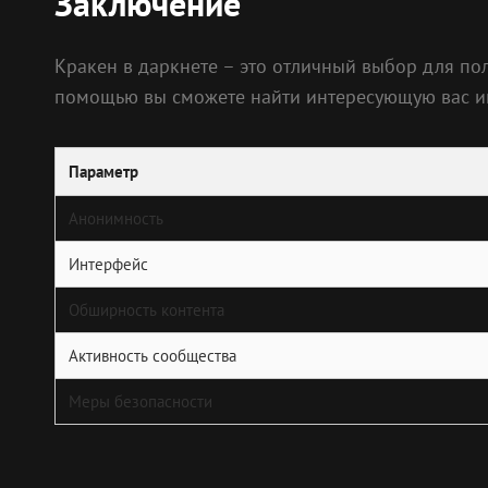
Заключение
Кракен в даркнете – это отличный выбор для по
помощью вы сможете найти интересующую вас и
Параметр
Анонимность
Интерфейс
Обширность контента
Активность сообщества
Меры безопасности