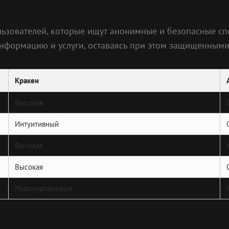
льзователей, которые ищут анонимные и безопасные сп
нформацию и услуги, оставаясь при этом защищенными
Кракен
Высокая
Интуитивный
Высокая
Высокая
Многоуровневые