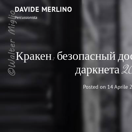
DAVIDE MERLINO
Percussionista
Кракен: безопасный до
даркнета 2
Posted on
14 Aprile 