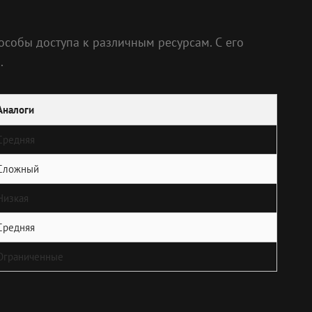
особы доступа к различным ресурсам. С его
.
Аналоги
Средняя
Сложный
Низкая
Средняя
Ограниченные