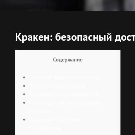
Кракен: безопасный дост
Содержание
Что такое Кракен в даркнете?
Доступ к Кракен онион
Безопасность и анонимность
Преимущества использования
Кракена
Сравнение с другими
платформами