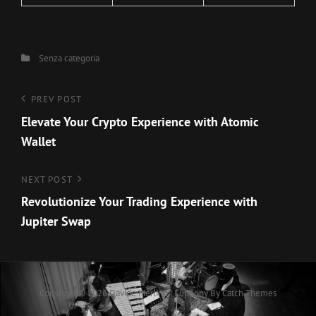
Categories
Senza categoria
Navigazione
Previous
PREV POST
Post
Elevate Your Crypto Experience with Atomic
articoli
Wallet
Next
NEXT POST
Post
Revolutionize Your Trading Experience with
Jupiter Swap
Copyright © 2026
Davide Merlino
|
Euphony By
Catch Themes