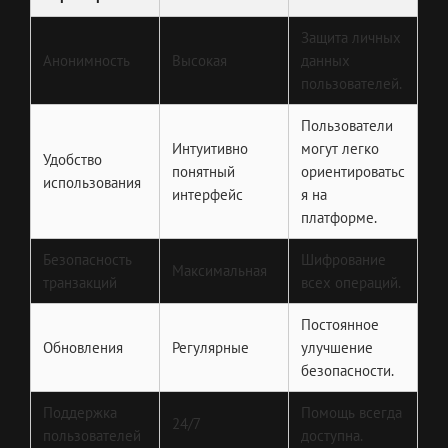
Защита личных
Анонимность
Высокая
данных
пользователей.
Пользователи
Интуитивно
могут легко
Удобство
понятный
ориентироватьс
использования
интерфейс
я на
платформе.
Безопасность
Шифрование
Максимальная
транзакций
всех операций.
Постоянное
Обновления
Регулярные
улучшение
безопасности.
Поддержка
Помощь всегда
24/7
пользователей
доступна.