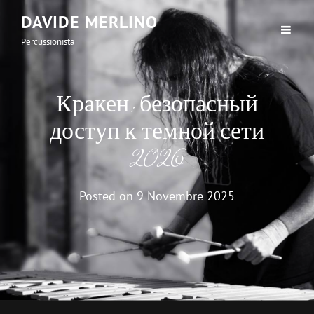
DAVIDE MERLINO
Percussionista
Кракен: безопасный
доступ к темной сети
2026
Posted on
9 Novembre 2025