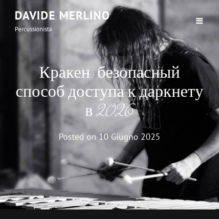
DAVIDE MERLINO
Percussionista
Кракен: безопасный
способ доступа к даркнету
в 2026
Posted on
10 Giugno 2025