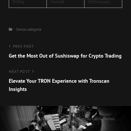
BitBay
Низкий
Небольшая
Categories
Senza categoria
Navigazione
Previous
PREV POST
Post
Get the Most Out of Sushiswap for Crypto Trading
articoli
Next
NEXT POST
Post
Elevate Your TRON Experience with Tronscan
Insights
Copyright © 2026
Davide Merlino
|
Euphony By
Catch Themes