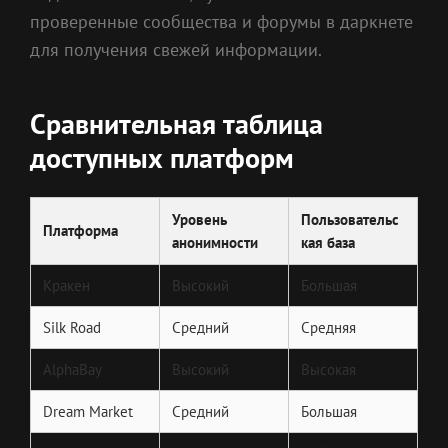
проверенные сообщества и форумы в даркнете
для получения свежей информации.
Сравнительная таблица
доступных платформ
Уровень
Пользовательс
Платформа
анонимности
кая база
Кракен
Высокий
Большая
Silk Road
Средний
Средняя
AlphaBay
Высокий
Высокая
Dream Market
Средний
Большая