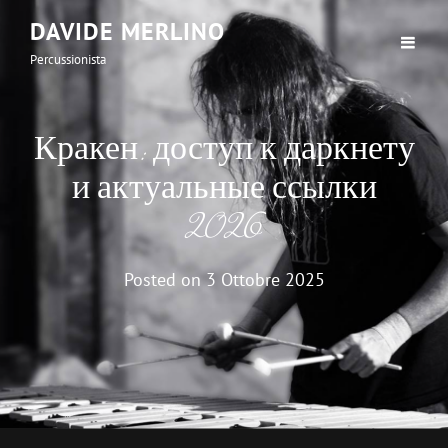
DAVIDE MERLINO
Percussionista
Кракен: доступ к даркнету
и актуальные ссылки
2026
Posted on
3 Ottobre 2025