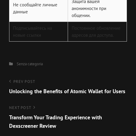
Защита вашей
Не сообщайте личные
анонимности при
данные
общении.
Подписывайтесь на
Постоянное обновление
новые ссылки
адресов для доступа.
Categories
Senza categoria
Navigazione
Previous
PREV POST
Post
Unlocking the Benefits of Atomic Wallet for Users
articoli
Next
NEXT POST
Post
Transform Your Trading Experience with
Dexscreener Review