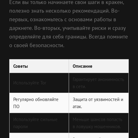
Если вы только начинаете свои шаги в кракен,
полезно знать несколько рекомендаций. Во-
первых, ознакомьтесь с основами работы в
даркнете. Во-вторых, учитывайте риски и сразу
определяйте для себя границы. Всегда помните
о своей безопасности.
Советы
Описание
Гарантирует анонимность
Используйте Tor
в сети.
Регулярно обновляйте
Защита от уязвимостей и
ПО
атак.
Используйте сильные
Меньше шансов попасть
пароли
в ловушку мошенников.