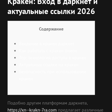
Кракен: Вход в даркнет и
актуальные ссылки 2026
Содержание
Введение в кракен даркнет
Как работать с кракен онион
Тор: технология доступа в кракен
Актуальные ссылки на кракен
Безопасность при использовании
кракен
Подобно другим платформам даркнета,
https://xn--krakn-7ra.com
предлагает различные